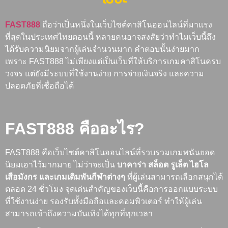
FAST888
ถือว่าเป็นหนึ่งในเว็บไซต์คาสิโนออนไลน์ที่มาแรง
ที่สุดในประเทศไทยตอนนี้ หลายคนอาจสงสัยว่าทำไมเว็บนี้ถึง
ได้รับความนิยมจากผู้เล่นจำนวนมาก คำตอบนั้นง่ายมาก
เพราะ FAST888 ไม่เพียงแต่เป็นเว็บที่ให้บริการเกมคาสิโนครบ
วงจร แต่ยังมีระบบที่ใช้งานง่าย การจ่ายเงินจริง และความ
ปลอดภัยที่เชื่อถือได้
FAST888 คืออะไร?
FAST888 คือเว็บไซต์คาสิโนออนไลน์ที่รวบรวมเกมพนันยอด
นิยมเอาไว้มากมาย ไม่ว่าจะเป็น
บาคาร่า สล็อต รูเล็ต ไฮโล
เสือมังกร และเกมเดิมพันกีฬาต่างๆ
ที่ผู้เล่นสามารถเลือกสนุกได้
ตลอด 24 ชั่วโมง จุดเด่นสำคัญของเว็บนี้คือการออกแบบระบบ
ที่ใช้งานง่าย รองรับทั้งมือถือและคอมพิวเตอร์ ทำให้ผู้เล่น
สามารถเข้าถึงความบันเทิงได้ทุกที่ทุกเวลา