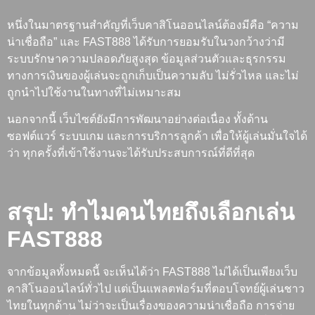
หนึ่งในมาตรฐานสำคัญที่เว็บคาสิโนออนไลน์ต้องมีคือ “ความ
น่าเชื่อถือ” และ FAST888 ได้รับการยอมรับในวงกว้างว่ามี
ระบบรักษาความปลอดภัยสูงสุด ข้อมูลส่วนตัวและธุรกรรม
ทางการเงินของผู้เล่นจะถูกเก็บเป็นความลับ ไม่รั่วไหล และไม่
ถูกนำไปใช้งานในทางที่ไม่เหมาะสม
นอกจากนี้ เว็บไซต์ยังมีการพัฒนาอย่างต่อเนื่อง ทั้งด้าน
ซอฟต์แวร์ ระบบเกม และการบริการลูกค้า เพื่อให้ผู้เล่นมั่นใจได้
ว่า ทุกครั้งที่เข้าใช้งานจะได้รับประสบการณ์ที่ดีที่สุด
สรุป: ทำไมคนไทยถึงเลือกเล่น
FAST888
จากข้อมูลทั้งหมดนี้ จะเห็นได้ว่า FAST888 ไม่ได้เป็นเพียงเว็บ
คาสิโนออนไลน์ทั่วไป แต่เป็นแพลตฟอร์มที่ตอบโจทย์ผู้เล่นชาว
ไทยในทุกด้าน ไม่ว่าจะเป็นเรื่องของความน่าเชื่อถือ การจ่าย